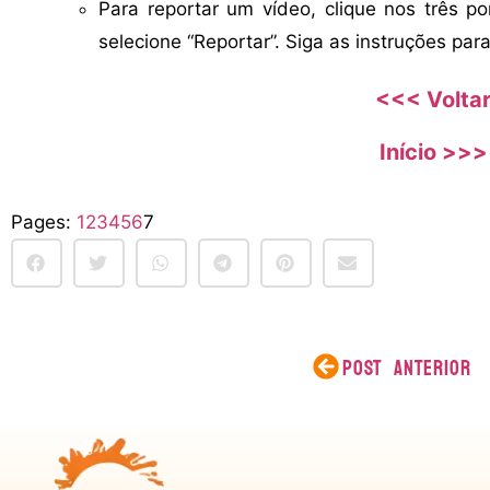
Para reportar um vídeo, clique nos três po
selecione “Reportar”. Siga as instruções para
<<< Volta
Início >>>
Pages:
1
2
3
4
5
6
7
POST ANTERIOR