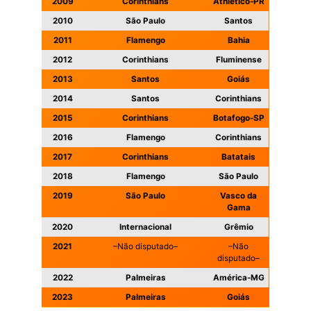
2009
Corinthians
Athletico-PR
2010
São Paulo
Santos
2011
Flamengo
Bahia
2012
Corinthians
Fluminense
2013
Santos
Goiás
2014
Santos
Corinthians
2015
Corinthians
Botafogo-SP
2016
Flamengo
Corinthians
2017
Corinthians
Batatais
2018
Flamengo
São Paulo
2019
São Paulo
Vasco da
Gama
2020
Internacional
Grêmio
2021
–Não disputado–
–Não
disputado–
2022
Palmeiras
América-MG
2023
Palmeiras
Goiás