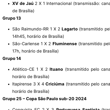
XV de Jaú
2 X 1 Internacional (transmissão: ca
de Brasília)
Grupo 13
São Raimundo-RR 1 X 2
Lagarto
(transmitido p
14h45, horário de Brasília)
São-Carlense 1 X 2
Fluminense
(transmitido pe
17h, horário de Brasília)
Grupo 14
Atlético-CE 1 X 2
Ituano
(transmitido pelo ca
horário de Brasília)
Itapirense 3 X 4
Criciúma
(transmitido pelo can
horário de Brasília)
Grupo 25
– Copa São Paulo sub-20 2024
Conquista FC 2 X 3
Portuguesa Santista
(tr