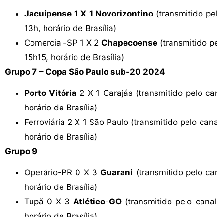
Jacuipense 1 X 1 Novorizontino
(transmitido pe
13h, horário de Brasília)
Comercial-SP 1 X 2
Chapecoense
(transmitido p
15h15, horário de Brasília)
Grupo 7
– Copa São Paulo sub-20 2024
Porto Vitória
2 X 1 Carajás (transmitido pelo c
horário de Brasília)
Ferroviária 2 X 1 São Paulo (transmitido pelo can
horário de Brasília)
Grupo 9
Operário-PR 0 X 3
Guarani
(transmitido pelo c
horário de Brasília)
Tupã 0 X 3
Atlético-GO
(transmitido pelo can
horário de Brasília)